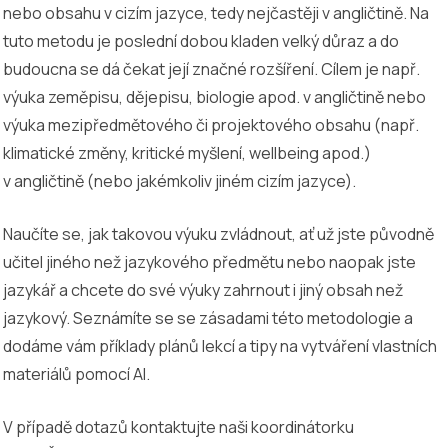
nebo obsahu v cizím jazyce, tedy nejčastěji v angličtině. Na
tuto metodu je poslední dobou kladen velký důraz a do
budoucna se dá čekat její značné rozšíření. Cílem je např.
výuka zeměpisu, dějepisu, biologie apod. v angličtině nebo
výuka mezipředmětového či projektového obsahu (např.
klimatické změny, kritické myšlení, wellbeing apod.)
v angličtině (nebo jakémkoliv jiném cizím jazyce).
Naučíte se, jak takovou výuku zvládnout, ať už jste původně
učitel jiného než jazykového předmětu nebo naopak jste
jazykář a chcete do své výuky zahrnout i jiný obsah než
jazykový. Seznámíte se se zásadami této metodologie a
dodáme vám příklady plánů lekcí a tipy na vytváření vlastních
materiálů pomocí AI.
V případě dotazů kontaktujte naši koordinátorku