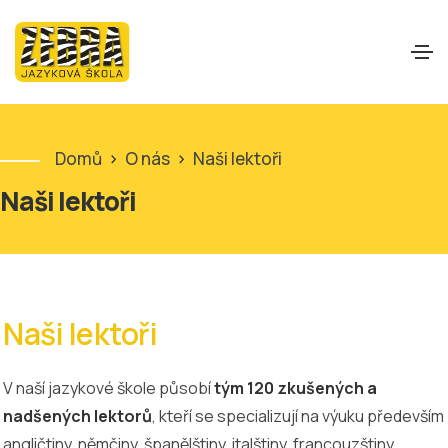
Domů
>
O nás
>
Naši lektoři
Naši lektoři
Naši lektoři
V naší jazykové škole působí
tým 120 zkušených a
nadšených lektorů
, kteří se specializují na výuku především
angličtiny, němčiny, španělštiny, italštiny, francouzštiny,