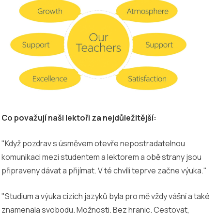
Co považují naši lektoři za nejdůležitější:
"Když pozdrav s úsměvem otevře nepostradatelnou
komunikaci mezi studentem a lektorem a obě strany jsou
připraveny dávat a přijímat. V té chvíli teprve začne výuka."
"Studium a výuka cizích jazyků byla pro mě vždy vášní a také
znamenala svobodu. Možnosti. Bez hranic. Cestovat,