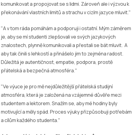
komunikovat a propojovat se s lidmi. Zároveň ale i výzvou k
překonávání vlastních limitů a strachu v cizím jazyce mluvit."
"A v tom ráda pomáhám a podporuji i ostatní. Mým záměrem
je, aby se mí studenti zlepšovali ve svých jazykových
znalostech, plynně komunikovali a přestali se bát mluvit. A
aby tak činili s lehkostí a přinášelo jim to zejména radost.
Důležitá je autentičnost, empatie, podpora, prostě
přátelská a bezpečná atmosféra."
"Ve výuce je pro mě nejdůležitější přátelská studijní
atmosféra, která je založená na vzájemné důvěře mezi
studentem a lektorem. Snažím se, aby mé hodiny byly
motivující a měly spád. Proces výuky přizpůsobuji potřebám
a cílům každého studenta."