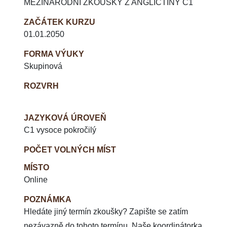
MEZINÁRODNÍ ZKOUŠKY Z ANGLIČTINY C1
ZAČÁTEK KURZU
01.01.2050
FORMA VÝUKY
Skupinová
ROZVRH
JAZYKOVÁ ÚROVEŇ
C1 vysoce pokročilý
POČET VOLNÝCH MÍST
MÍSTO
Online
POZNÁMKA
Hledáte jiný termín zkoušky? Zapište se zatím
nezávazně do tohoto termínu. Naše koordinátorka