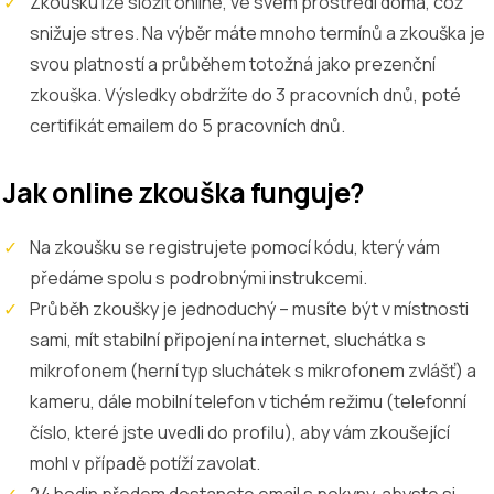
Zkoušku lze složit online, ve svém prostředí doma, což
snižuje stres. Na výběr máte mnoho termínů a zkouška je
svou platností a průběhem totožná jako prezenční
zkouška. Výsledky obdržíte do 3 pracovních dnů, poté
certifikát emailem do 5 pracovních dnů.
Jak online zkouška funguje?
Na zkoušku se registrujete pomocí kódu, který vám
předáme spolu s podrobnými instrukcemi.
Průběh zkoušky je jednoduchý – musíte být v místnosti
sami, mít stabilní připojení na internet, sluchátka s
mikrofonem (herní typ sluchátek s mikrofonem zvlášť) a
kameru, dále mobilní telefon v tichém režimu (telefonní
číslo, které jste uvedli do profilu), aby vám zkoušející
mohl v případě potíží zavolat.
24 hodin předem dostanete email s pokyny, abyste si