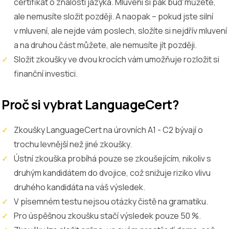
certifikát o znalosti jazyka. Mluvení si pak buď můžete,
ale nemusíte složit později. A naopak – pokud jste silní
v mluvení, ale nejde vám poslech, složíte si nejdřív mluvení
a na druhou část můžete, ale nemusíte jít později.
Složit zkoušky ve dvou krocích vám umožňuje rozložit si
finanční investici.
Proč si vybrat LanguageCert?
Zkoušky LanguageCert na úrovních A1 - C2 bývají o
trochu levnější než jiné zkoušky.
Ústní zkouška probíhá pouze se zkoušejícím, nikoliv s
druhým kandidátem do dvojice, což snižuje riziko vlivu
druhého kandidáta na váš výsledek.
V písemném testu nejsou otázky čistě na gramatiku.
Pro úspěšnou zkoušku stačí výsledek pouze 50 %.