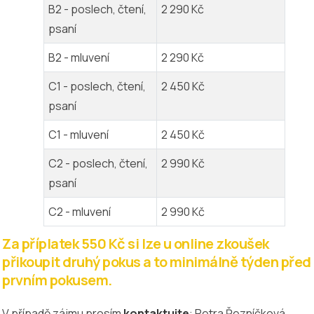
B2 - poslech, čtení,
2 290 Kč
psaní
B2 - mluvení
2 290 Kč
C1 - poslech, čtení,
2 450 Kč
psaní
C1 - mluvení
2 450 Kč
C2 - poslech, čtení,
2 990 Kč
psaní
C2 - mluvení
2 990 Kč
Za příplatek 550 Kč si lze u online zkoušek
přikoupit druhý pokus a to minimálně týden před
prvním pokusem.
V případě zájmu prosím
kontaktujte
: Petra Řezníčková,