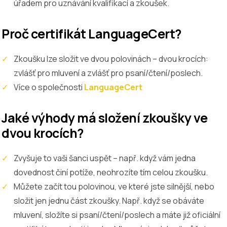
úřadem pro uznávání kvalifikací a zkoušek.
Proč certifikát LanguageCert?
Zkoušku lze složit ve dvou polovinách – dvou krocích:
zvlášť pro mluvení a zvlášť pro psaní/čtení/poslech.
Více o společnosti
LanguageCert
Jaké výhody má složení zkoušky ve
dvou krocích?
Zvyšuje to vaši šanci uspět – např. když vám jedna
dovednost činí potíže, neohrozíte tím celou zkoušku.
Můžete začít tou polovinou, ve které jste silnější, nebo
složit jen jednu část zkoušky. Např. když se obáváte
mluvení, složíte si psaní/čtení/poslech a máte již oficiální