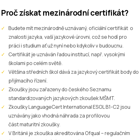
Proč získat mezinárodní certifikát?
Budete mít mezinárodně uznávaný, oficiální certifikát o
znalosti jazyka, vaší jazykové úrovni, což se hodí pro
práci i studium ať už nyní nebo kdykoliv v budoucnu.
Certifikát je uznáván řadou institucí, např. vysokými
školami po celém světě.
Většina středních škol dává za jazykový certifikát body do
přijímacího řízení.
Zkoušky jsou zařazeny do českého Seznamu
standardizovaných jazykových zkoušek MŠMT.
Zkoušky LanguageCert International ESOL B1-C2 jsou
uznávány jako vhodná náhrada za profilovou
část maturitní zkoušky.
V Británii je zkouška akreditována Ofqual – regulačním