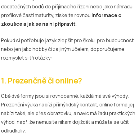
dodatečných bodů do příjímacího řízení nebo jako náhradu
profilové části maturity, získejte rovnou
informace o
zkoušce a jak se na ni připravit.
Pokud si potřebuje jazyk zlepšit pro školu, pro budoucnost
nebo jen jako hobby či za jiným účelem, doporučujeme
rozmyslet si tři otázky:
1. Prezenčně či online?
Obě dvě formy jsou si rovnocenné, každá má své výhody.
Prezenční výuka nabízí přímý lidský kontakt, online forma jej
nabízí také, ale přes obrazovku, a navíc má řadu praktických
výhod, např. že nemusíte nikam dojíždět a můžete se učit
odkudkoliv.