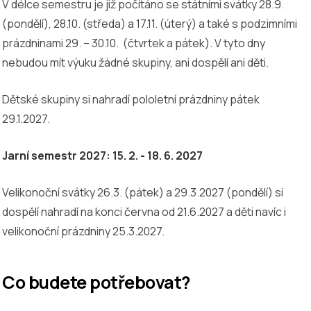
V délce semestru je již počítáno se státními svátky 28.9.
(pondělí), 28.10. (středa) a 17.11. (úterý) a také s podzimními
prázdninami 29. – 30.10. (čtvrtek a pátek). V tyto dny
nebudou mít výuku žádné skupiny, ani dospělí ani děti.
Dětské skupiny si nahradí pololetní prázdniny pátek
29.1.2027.
Jarní semestr 2027: 15. 2. - 18. 6. 2027
Velikonoční svátky 26.3. (pátek) a 29.3.2027 (pondělí) si
dospělí nahradí na konci června od 21.6.2027 a děti navíc i
velikonoční prázdniny 25.3.2027.
Co budete potřebovat?