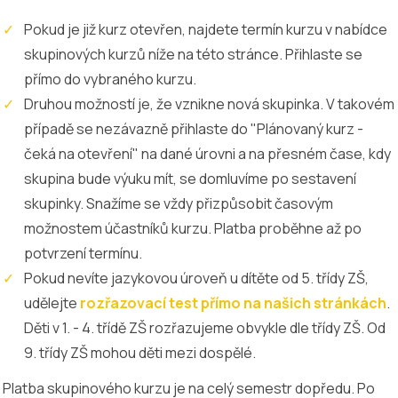
Pokud je již kurz otevřen, najdete termín kurzu v nabídce
skupinových kurzů níže na této stránce. Přihlaste se
přímo do vybraného kurzu.
Druhou možností je, že vznikne nová skupinka. V takovém
případě se nezávazně přihlaste do "Plánovaný kurz -
čeká na otevření" na dané úrovni a na přesném čase, kdy
skupina bude výuku mít, se domluvíme po sestavení
skupinky. Snažíme se vždy přizpůsobit časovým
možnostem účastníků kurzu. Platba proběhne až po
potvrzení termínu.
Pokud nevíte jazykovou úroveň u dítěte od 5. třídy ZŠ,
udělejte
rozřazovací test přímo na našich stránkách
.
Děti v 1. - 4. třídě ZŠ rozřazujeme obvykle dle třídy ZŠ. Od
9. třídy ZŠ mohou děti mezi dospělé.
Platba skupinového kurzu je na celý semestr dopředu. Po