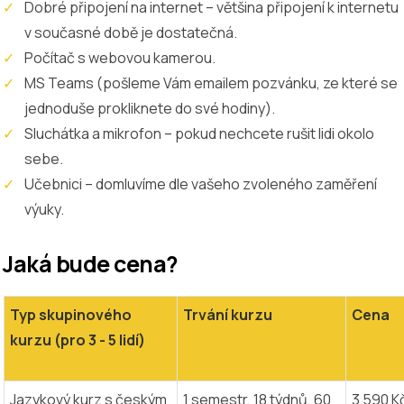
Dobré připojení na internet – většina připojení k internetu
v současné době je dostatečná.
Počítač s webovou kamerou.
MS Teams (pošleme Vám emailem pozvánku, ze které se
jednoduše prokliknete do své hodiny).
Sluchátka a mikrofon – pokud nechcete rušit lidi okolo
sebe.
Učebnici – domluvíme dle vašeho zvoleného zaměření
výuky.
Jaká bude cena?
Typ skupinového
Trvání kurzu
Cena
kurzu (pro 3 - 5 lidí)
Jazykový kurz s českým
1 semestr, 18 týdnů, 60
3 590 K