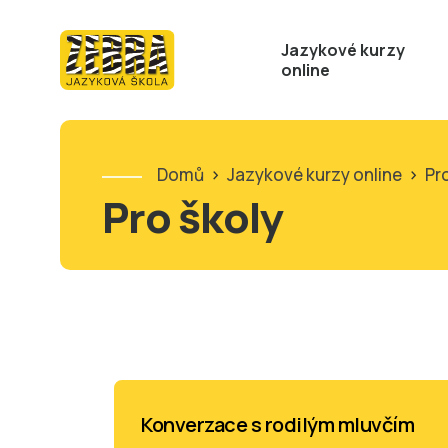
Jazykové kurzy
online
Domů
>
Jazykové kurzy online
>
Pr
Pro školy
Konverzace s rodilým mluvčím