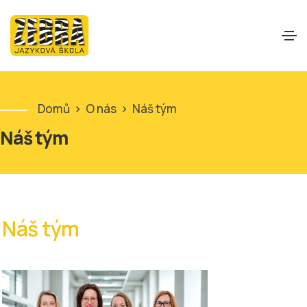
Domů
>
O nás
>
Náš tým
Náš tým
Náš tým