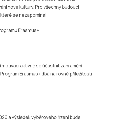
vání nové kultury. Pro všechny budoucí
a které se nezapomíná!
 programu Erasmus+.
í motivaci aktivně se účastnit zahraniční
. Program Erasmus+ dbá na rovné příležitosti
2026 a výsledek výběrového řízení bude