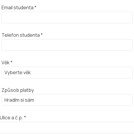
Email studenta *
Telefon studenta *
Věk *
Způsob platby
Ulice a č.p. *