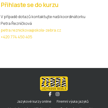
Přihlaste se do kurzu
V případě dotazů kontaktujte naši koordinátorku
Petra Řezníčková
petra.reznickova@skola-zebra.cz
+420 774 450 405
Jazykové kurzy online
Firemní výuka jazyků