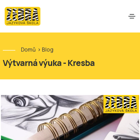
Domů
>
Blog
Výtvarná výuka - Kresba