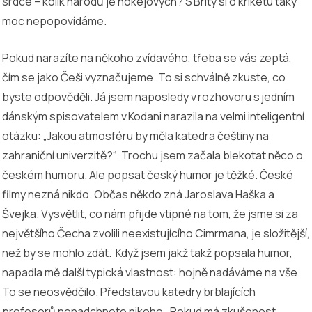
srdce – kolik národů je hokejových? S Brity si o kriketu taky
moc nepopovídáme.
Pokud narazíte na někoho zvídavého, třeba se vás zeptá,
čím se jako Češi vyznačujeme. To si schválně zkuste, co
byste odpověděli. Já jsem naposledy v rozhovoru s jedním
dánským spisovatelem v Kodani narazila na velmi inteligentní
otázku: „Jakou atmosféru by měla katedra češtiny na
zahraniční univerzitě?“. Trochu jsem začala blekotat něco o
českém humoru. Ale popsat český humor je těžké. České
filmy nezná nikdo. Občas někdo zná Jaroslava Haška a
Švejka. Vysvětlit, co nám přijde vtipné na tom, že jsme si za
největšího Čecha zvolili neexistujícího Cimrmana, je složitější,
než by se mohlo zdát. Když jsem jakž takž popsala humor,
napadla mě další typická vlastnost: hojně nadáváme na vše.
To se neosvědčilo. Představou katedry brblajících
profesorů nenadchnete nikoho. Pokud má zkušenost