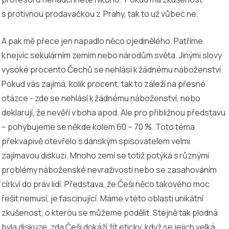
s protivnou prodavačkou z Prahy, tak to už vůbec ne.
A pak mě přece jen napadlo něco ojedinělého. Patříme
k nejvíc sekulárním zemím nebo národům světa. Jinými slovy
vysoké procento Čechů se nehlásí k žádnému náboženství.
Pokud vás zajímá, kolik procent, tak to záleží na přesné
otázce - zde se nehlásí k žádnému náboženství, nebo
deklarují, že nevěří v boha apod. Ale pro přibližnou představu
– pohybujeme se někde kolem 60 – 70 %. Toto téma
překvapivě otevřelo s dánským spisovatelem velmi
zajímavou diskuzi. Mnoho zemí se totiž potýká s různými
problémy náboženské nevraživosti nebo se zasahováním
církví do práv lidí. Představa, že Češi něco takového moc
řešit nemusí, je fascinující. Máme v této oblasti unikátní
zkušenost, o kterou se můžeme podělit. Stejně tak plodná
byla diskuze, zda Češi dokáží žít eticky, když se jejich velká