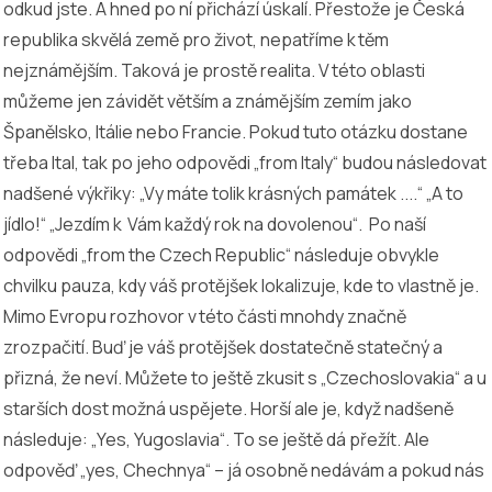
odkud jste. A hned po ní přichází úskalí. Přestože je Česká
republika skvělá země pro život, nepatříme k těm
nejznámějším. Taková je prostě realita. V této oblasti
můžeme jen závidět větším a známějším zemím jako
Španělsko, Itálie nebo Francie. Pokud tuto otázku dostane
třeba Ital, tak po jeho odpovědi „from Italy“ budou následovat
nadšené výkřiky: „Vy máte tolik krásných památek ....“ „A to
jídlo!“ „Jezdím k Vám každý rok na dovolenou“. Po naší
odpovědi „from the Czech Republic“ následuje obvykle
chvilku pauza, kdy váš protějšek lokalizuje, kde to vlastně je.
Mimo Evropu rozhovor v této části mnohdy značně
zrozpačití. Buď je váš protějšek dostatečně statečný a
přizná, že neví. Můžete to ještě zkusit s „Czechoslovakia“ a u
starších dost možná uspějete. Horší ale je, když nadšeně
následuje: „Yes, Yugoslavia“. To se ještě dá přežít. Ale
odpověď „yes, Chechnya“ – já osobně nedávám a pokud nás