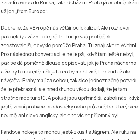
zařadí rovnou do Ruska, tak odcházím. Proto já osobně říkám
už jen „from Europe“.
Dobré je, že v Evropě nás většinou lokalizují. Ale rozhovor
pak někdy uvázne stejně. Pokud je váš protějšek
zcestovalejší, obvykle pomůže Praha. Tu znají skoro všichni.
Pro následnou konverzaci je nejlepší, když tam ještě nebyli,
pak se dá poměrně dlouze popisovat, jak je Praha nádherná
a že by tam určitě měli jet a co by mohli vidět. Pokud už ale
návštěvu Prahy mají za sebou, tak sice jednoznačně potvrdí,
že je překrásná, ale hned druhou větou dodají, že je tam
strašně moc turistů. A pokud jsou upřímnější, zabolí nás, když
ještě zmíní protivné prodavačky nebo průvodčího, který sice
neuměl ani slovo anglicky, ale o to víc nepříjemný byl.
Fandové hokeje to mohou ještě zkusit s Jágrem. Ale ruku na