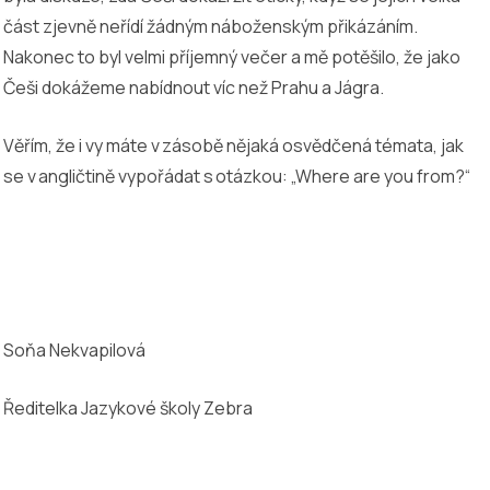
část zjevně neřídí žádným náboženským přikázáním.
Nakonec to byl velmi příjemný večer a mě potěšilo, že jako
Češi dokážeme nabídnout víc než Prahu a Jágra.
Věřím, že i vy máte v zásobě nějaká osvědčená témata, jak
se v angličtině vypořádat s otázkou: „Where are you from?“
Soňa Nekvapilová
Ředitelka Jazykové školy Zebra