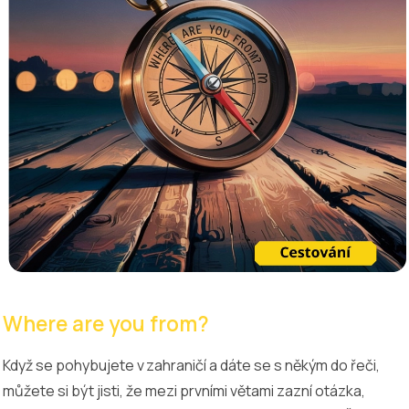
Where are you from?
Když se pohybujete v zahraničí a dáte se s někým do řeči,
můžete si být jisti, že mezi prvními větami zazní otázka,