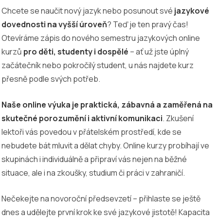
Chcete se naučit nový jazyk nebo posunout své
jazykové
dovednosti na vyšší úroveň
? Teď je ten pravý čas!
Otevíráme zápis do nového semestru jazykových online
kurzů
pro děti, studenty i dospělé
– ať už jste úplný
začátečník nebo pokročilý student, u nás najdete kurz
přesně podle svých potřeb.
Naše online výuka je praktická, zábavná a zaměřená na
skutečné porozumění i aktivní komunikaci
. Zkušení
lektoři vás povedou v přátelském prostředí, kde se
nebudete bát mluvit a dělat chyby. Online kurzy probíhají ve
skupinách i individuálně a připraví vás nejen na běžné
situace, ale i na zkoušky, studium či práci v zahraničí.
Nečekejte na novoroční předsevzetí – přihlaste se ještě
dnes a udělejte první krok ke své jazykové jistotě! Kapacita