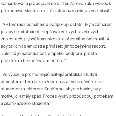
komunikovat a propojovat se s lidmi. Zároveň ale i výzvou k
překonávání vlastních limitů a strachu v cizím jazyce mluvit."
"A v tom ráda pomáhám a podporuji i ostatní. Mým záměrem
je, aby se mí studenti zlepšovali ve svých jazykových
znalostech, plynně komunikovali a přestali se bát mluvit. A
aby tak činili s lehkostí a přinášelo jim to zejména radost.
Důležitá je autentičnost, empatie, podpora, prostě
přátelská a bezpečná atmosféra."
"Ve výuce je pro mě nejdůležitější přátelská studijní
atmosféra, která je založená na vzájemné důvěře mezi
studentem a lektorem. Snažím se, aby mé hodiny byly
motivující a měly spád. Proces výuky přizpůsobuji potřebám
a cílům každého studenta."