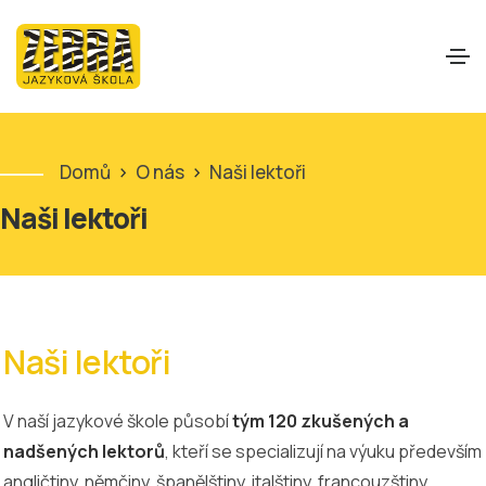
Domů
>
O nás
>
Naši lektoři
Naši lektoři
Naši lektoři
V naší jazykové škole působí
tým 120 zkušených a
nadšených lektorů
, kteří se specializují na výuku především
angličtiny, němčiny, španělštiny, italštiny, francouzštiny,