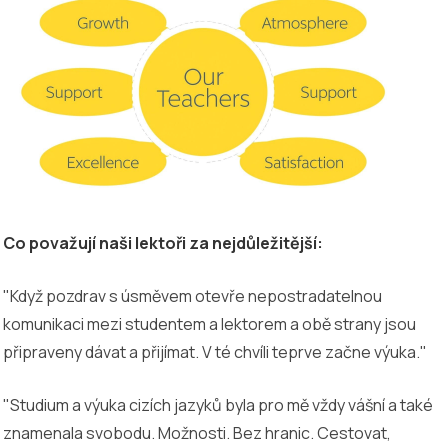
Co považují naši lektoři za nejdůležitější:
"Když pozdrav s úsměvem otevře nepostradatelnou
komunikaci mezi studentem a lektorem a obě strany jsou
připraveny dávat a přijímat. V té chvíli teprve začne výuka."
"Studium a výuka cizích jazyků byla pro mě vždy vášní a také
znamenala svobodu. Možnosti. Bez hranic. Cestovat,