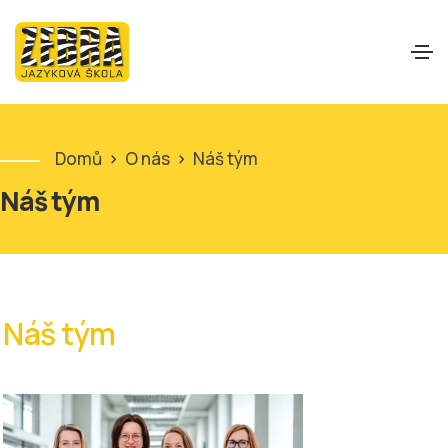
Domů
>
O nás
>
Náš tým
Náš tým
Náš tým