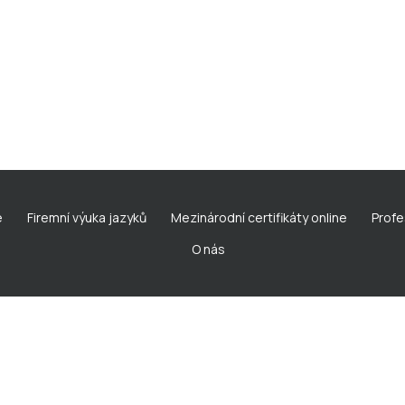
e
Firemní výuka jazyků
Mezinárodní certifikáty online
Profe
O nás