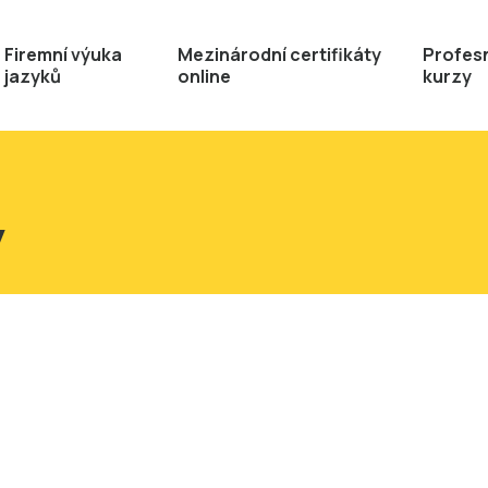
Firemní výuka
Mezinárodní certifikáty
Profesn
jazyků
online
kurzy
y