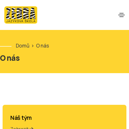
Domů
>
O nás
O nás
Náš tým
Zobrazit