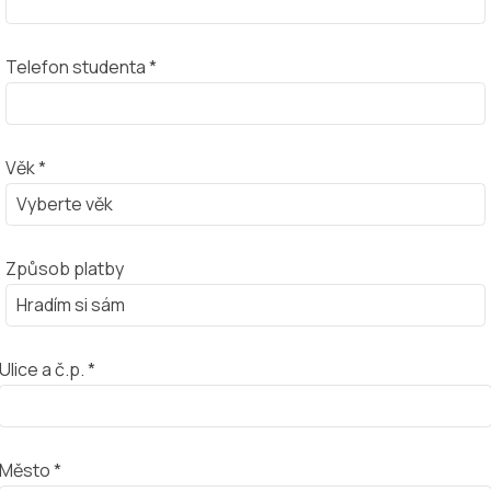
Telefon studenta *
Věk *
Způsob platby
Ulice a č.p. *
Město *