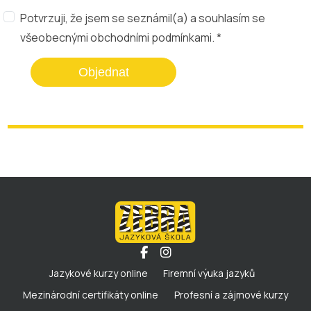
Potvrzuji, že jsem se seznámil(a) a souhlasím se
všeobecnými obchodními podmínkami
. *
Objednat
Jazykové kurzy online
Firemní výuka jazyků
Mezinárodní certifikáty online
Profesní a zájmové kurzy