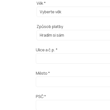
Věk *
Způsob platby
Ulice a č.p. *
Město *
PSČ *