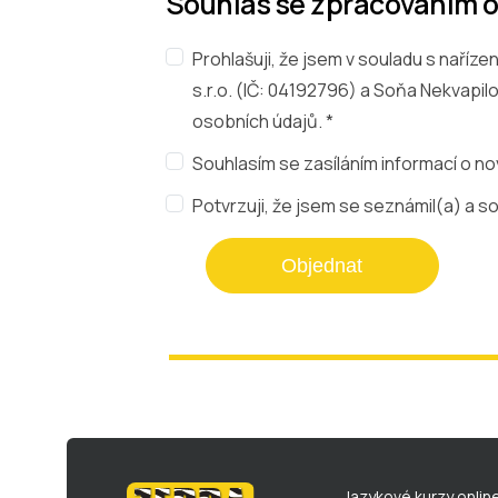
Souhlas se zpracováním 
Prohlašuji, že jsem v souladu s naří
s.r.o. (IČ: 04192796) a Soňa Nekvapi
osobních údajů. *
Souhlasím se zasíláním informací o no
Potvrzuji, že jsem se seznámil(a) a s
Objednat
Jazykové kurzy onlin