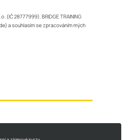
r.o. (IČ 28777999), BRIDGE TRAINING
de
) a souhlasím se zpracováním mých
sní a zájmové kurzy