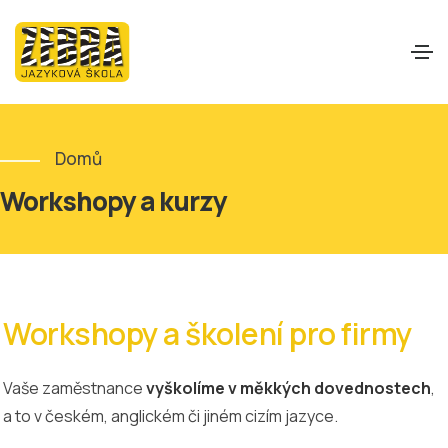
Domů
Workshopy a kurzy
Workshopy a školení pro firmy
Vaše zaměstnance
vyškolíme v měkkých dovednostech
,
a to v českém, anglickém či jiném cizím jazyce.