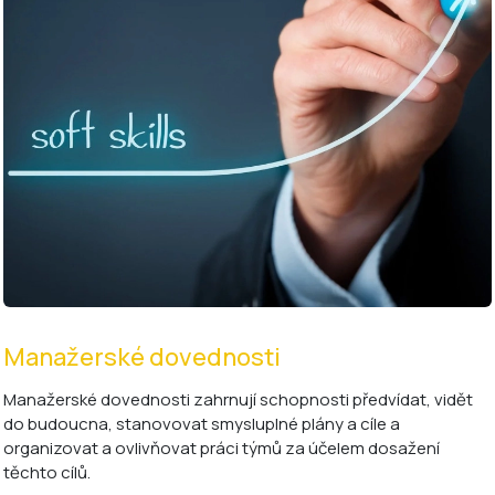
Manažerské dovednosti
Manažerské dovednosti zahrnují schopnosti předvídat, vidět
do budoucna, stanovovat smysluplné plány a cíle a
organizovat a ovlivňovat práci týmů za účelem dosažení
těchto cílů.