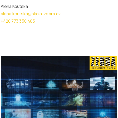
Alena Koutská
alena.koutska@skola-zebra.cz
+420 773 350 405