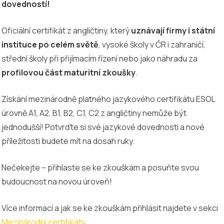
dovedností!
Oficiální certifikát z angličtiny, který
uznávají firmy i státní
instituce po celém světě
, vysoké školy v ČR i zahraničí,
střední školy při přijímacím řízení nebo jako náhradu za
profilovou část maturitní zkoušky
.
Získání mezinárodně platného jazykového certifikátu ESOL
úrovně A1, A2, B1, B2, C1, C2 z angličtiny nemůže být
jednodušší! Potvrďte si své jazykové dovednosti a nové
příležitosti budete mít na dosah ruky.
Nečekejte – přihlaste se ke zkouškám a posuňte svou
budoucnost na novou úroveň!
Více informací a jak se ke zkouškám přihlásit najdete v sekci
Mezinárodní certifikáty
.