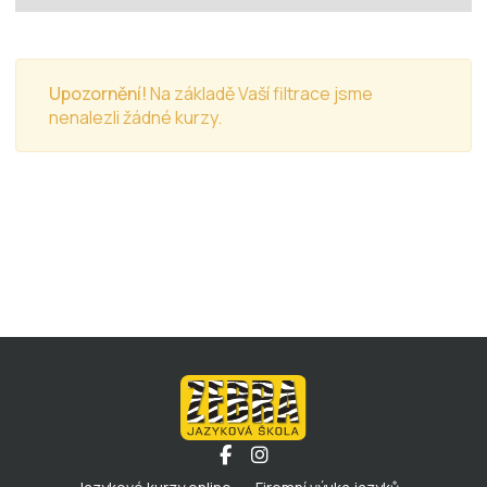
Upozornění!
Na základě Vaší filtrace jsme
nenalezli žádné kurzy.